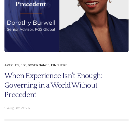
ARTICLES
,
ESG
,
GOVERNANCE
,
EINBLICKE
When Experience Isn’t Enough:
Governing in a World Without
Precedent
5 August 2026